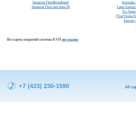
Inmarsat FleetBroadband
Australia
Inmarsat Fleet and mini-M
Latin Americ
Tri-Amer
(TracVision 
Europe /
Все карты покрытий системы KVH
по ссылке
+7 (423) 230-1590
All c