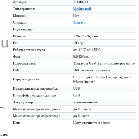
Артикул
TH-00-XT
Тип терминала
Мобильный
Морской
Нет
Стандарт
Thuraya
Подстандарт
Размеры
128x53x26,5 мм
Вес
193 гр.
Рабочая температура
от -10°C до +55°C
Факс
9,6 Кб/сек
Голосовая связь
Thuraya и GSM в спутниковом роуминге
СМС
160 латинских символов
GmPRS: до 15 Кб/сек (передача), до 60
Передача данных
Кб/сек (приём)
Поддерживаемые интерфейсы
USB
Интерфейс передачи данных
USB
Аккумулятор
литиево-ионный
вид
Максимальное время ожидания
до 80 часов
Максимальное время разговора
до 6 часов
Цена
Цену уточняйте в офисе
суары