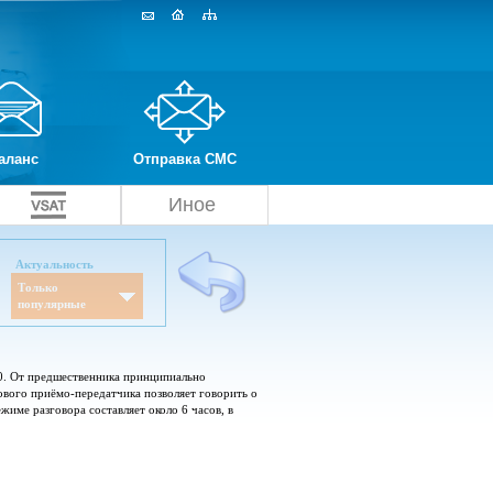
аланс
Отправка СМС
Иное
Актуальность
Только
популярные
0. От предшественника принципиально
вого приёмо-передатчика позволяет говорить о
име разговора составляет около 6 часов, в