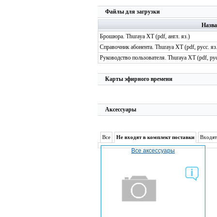
Файлы для загрузки
Назва
Брошюра. Thuraya XT (pdf, англ. яз.)
Справочник абонента. Thuraya XT (pdf, русс. яз.
Руководство пользователя. Thuraya XT (pdf, рус
Карты эфирного времени
Аксессуары
Все
Не входят в комплект поставки
Входят
Все аксессуары