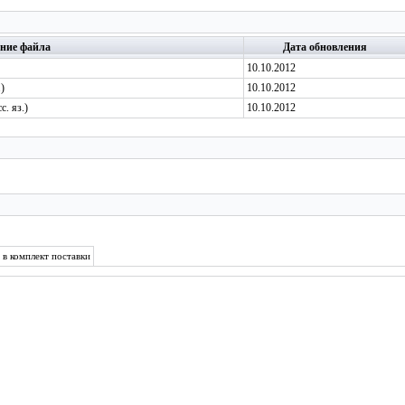
ние файла
Дата обновления
10.10.2012
)
10.10.2012
с. яз.)
10.10.2012
 в комплект поставки