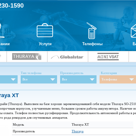
230-1590
пании
Услуги
Телефоны
Б
Тип телефона
Производитель
Категория
Все
Все
Телефоны
raya XT
райя (Thuraya). Выполнен на базе хорошо зарекомендовавшей себя модели Thuraya SO-251
аропрочным корпусом, улучшенным меню, большим сроком работы аккумулятора. Наличие но
ны охвата. Телефон полностью русифицирован. Продолжительность автономной работы в реж
его рода рекордом для спутниковых аппаратов.
Модель
Thuraya XT
Производитель
Thuraya