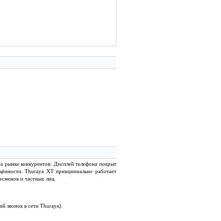
а рынке конкурентов. Дисплей телефона покрыт
щённости. Thuraya XT принципиально работает
есменов и частных лиц.
ий звонок в сети Thuraya).