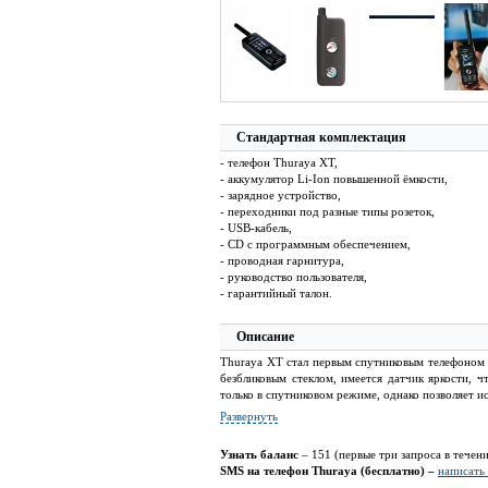
Стандартная комплектация
- телефон Thuraya XT,
- аккумулятор Li-Ion повышенной ёмкости,
- зарядное устройство,
- переходники под разные типы розеток,
- USB-кабель,
- CD с программным обеспечением,
- проводная гарнитура,
- руководство пользователя,
- гарантийный талон.
Описание
Thuraya XT стал первым спутниковым телефоном 
безбликовым стеклом, имеется датчик яркости,
только в спутниковом режиме, однако позволяет 
Развернуть
Узнать баланс
– 151 (первые три запроса в течени
SMS на телефон Thuraya (бесплатно) –
написать