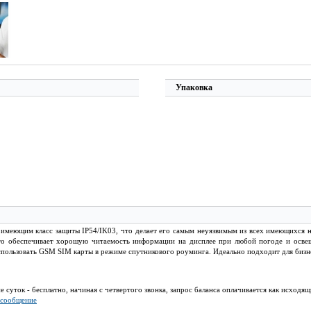
Упаковка
имеющим класс защиты IP54/IK03, что делает его самым неуязвимым из всех имеющихся н
 что обеспечивает хорошую читаемость информации на дисплее при любой погоде и осве
использовать GSM SIM карты в режиме спутникового роуминга. Идеально подходит для бизн
е суток - бесплатно, начиная с четвертого звонка, запрос баланса оплачивается как исходящ
 сообщение