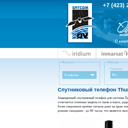
+7 (423) 
О ком
Каталог
Фильтр
Система
Все
Телефоны
Спутниковый телефон Thu
Защищенный спутниковый телефон для системы Ту
отличается степенью защиты от пыли и влаги, уд
более уверенном приёме сигнала даже на краю зо
режиме ожидания - до 80 часов, что является сво