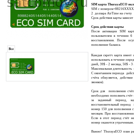
SIM карта ThurayaECO вкл
SIM с номером+88216XXX
2 доллара AirTime на счету
Срок действия карты зависит
Срок действия карты
После активации SIM кар
пользователем в течении 6
восстановления. После ос
пополнение баланса.
Все
Каждая скретч карта имеет 
использовать в течение опре
дней, 39$ - 2 месяца, 50$ - 3
Максимальная длительность 
С окончанием периода дейст
счёта обнуляется, действи
звонков).
Срок для пополнения счёта
необходимо пополнить счёт 
за заданный период, ка
восстановительный период з
номер 150 для пополнения с
месяцев. При восстановлении
Если в этот период счёт н
номер окажется утраченным.
Важно! ThurayaECO план ра