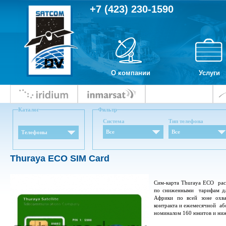
+7 (423) 230-1590
О компании
Услуги
Каталог
Фильтр
Система
Тип телефона
Все
Все
Телефоны
Thuraya ECO SIM Card
Сим-карта Thuraya ECO расс
по сниженными тарифам для
Африки по всей зоне охва
контракта и ежемесячной або
номиналом 160 юнитов и ниж