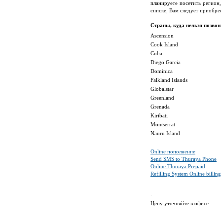
планируете посетить регион,
списке, Вам следует приобр
Страны, куда нельзя позво
Ascension
Cook Island
Cuba
Diego Garcia
Dominica
Falkland Islands
Globalstar
Greenland
Grenada
Kiribati
Montserrat
Nauru Island
Online пополнение
Send SMS to Thuraya Phone
Online Thuraya Prepaid
Refilling System Online billin
.
Цену уточняйте в офисе