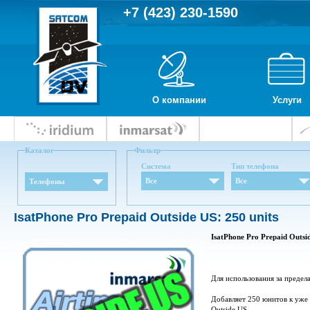
+7 (423) 230-1590
О компании
Услуги
Каталог
Фильтр
Система
Тип телефона
Все
Все
Телефоны
IsatPhone Pro Prepaid Outside US: 250 units
IsatPhone Pro Prepaid Outsid
Для использования за преде
Добавляет 250 юнитов к уже 
Outside US.