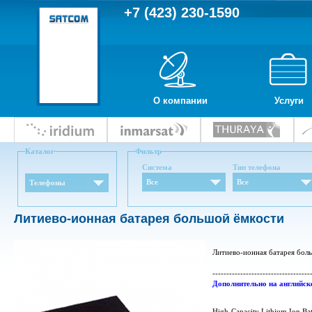
+7 (423) 230-1590
О компании
Услуги
Каталог
Фильтр
Система
Тип телефона
Все
Все
Телефоны
Литиево-ионная батарея большой ёмкости
Литиево-ионная батарея бол
-----------------------------------
Дополнительно на английск
High-Capacity Lithium Ion Bat