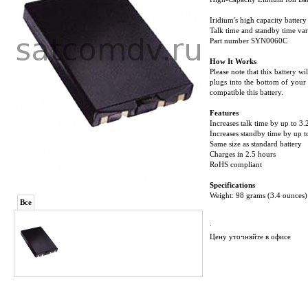
Iridium's high capacity batter
Talk time and standby time va
Part number SYN0060C
How It Works
Please note that this battery w
plugs into the bottom of your 
compatible this battery.
Features
Increases talk time by up to 3.
Increases standby time by up t
Same size as standard battery
Charges in 2.5 hours
RoHS compliant
Specifications
Weight: 98 grams (3.4 ounces)
Все
.
Цену уточняйте в офисе